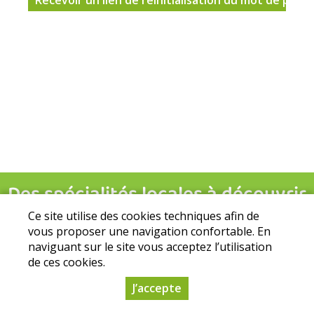
Ce site utilise des cookies techniques afin de
vous proposer une navigation confortable. En
naviguant sur le site vous acceptez l’utilisation
de ces cookies.
Mentions légales
|
Conditions Générales de Ventes
|
Protection
des données personnelles
J’accepte
2026
Dynapse
- Partenaire numérique des circuits courts