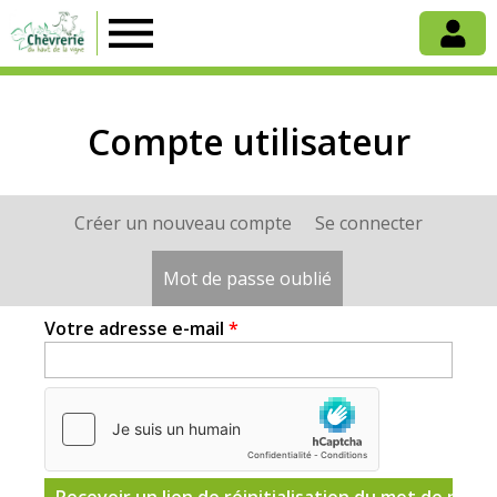
Chèvrerie
du
Compte utilisateur
Haut
Créer un nouveau compte
Se connecter
Onglets
de
principaux
Mot de passe oublié
(onglet actif)
la
Votre adresse e-mail
*
Vigne