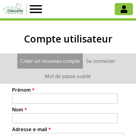
Chèvrerie
du
Compte utilisateur
Haut
Créer un nouveau compte
(onglet actif)
Se connecter
Onglets
de
principaux
Mot de passe oublié
la
Prénom
*
Vigne
Nom
*
Adresse e-mail
*