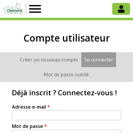
Chèvrerie
du
Compte utilisateur
Haut
Créer un nouveau compte
Se connecter
(onglet a
Onglets
de
principaux
Mot de passe oublié
la
Déjà inscrit ? Connectez-vous !
Vigne
Adresse e-mail
*
Mot de passe
*