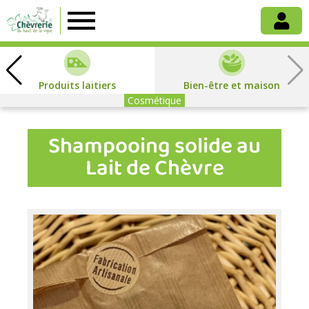
Chèvrerie
du
Produits laitiers
Bien-être et maison
Haut
Cosmétique
Shampooing solide au
de
Lait de Chèvre
la
Vigne