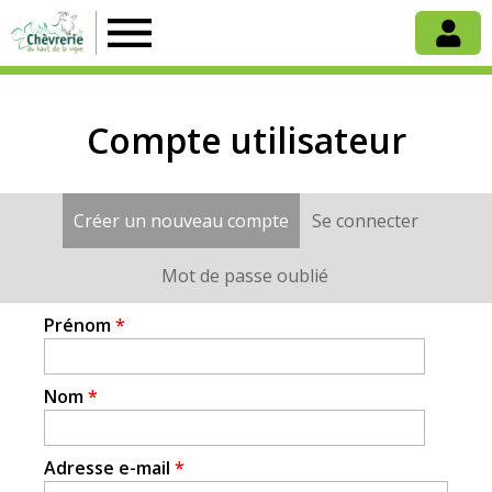
Chèvrerie
du
Compte utilisateur
Haut
Créer un nouveau compte
(onglet actif)
Se connecter
Onglets
de
principaux
Mot de passe oublié
la
Prénom
*
Vigne
Nom
*
Adresse e-mail
*