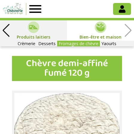
Chèvrerie
du
Produits laitiers
Bien-être et maison
Crèmerie
Haut
Desserts
Fromages de chèvre
Yaourts
Chèvre demi-affiné
de
fumé 120 g
la
Vigne