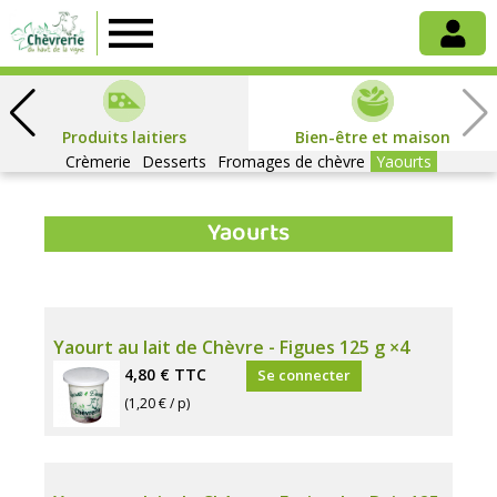
Chèvrerie
du
Produits laitiers
Bien-être et maison
Crèmerie
Haut
Desserts
Fromages de chèvre
Yaourts
Yaourts
de
la
Yaourt au lait de Chèvre - Figues 125 g ×4
Vigne
4,80 €
TTC
Se connecter
(1,20 € / p)