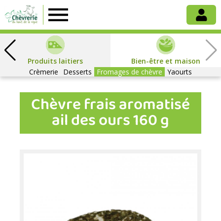
Chèvrerie
du
Produits laitiers
Bien-être et maison
Crèmerie
Haut
Desserts
Fromages de chèvre
Yaourts
Chèvre frais aromatisé
de
ail des ours 160 g
la
Vigne