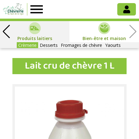
Chèvrerie
du
Produits laitiers
Bien-être et maison
Crèmerie
Haut
Desserts
Fromages de chèvre
Yaourts
Lait cru de chèvre 1 L
de
la
Vigne