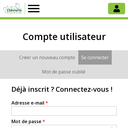
Chèvrerie
du
Compte utilisateur
Haut
Créer un nouveau compte
Se connecter
(onglet a
Onglets
de
principaux
Mot de passe oublié
la
Déjà inscrit ? Connectez-vous !
Vigne
Adresse e-mail
*
Mot de passe
*