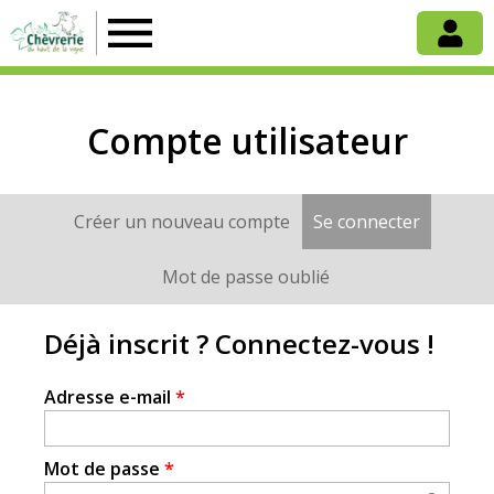
Chèvrerie
du
Compte utilisateur
Haut
Créer un nouveau compte
Se connecter
(onglet a
Onglets
de
principaux
Mot de passe oublié
la
Déjà inscrit ? Connectez-vous !
Vigne
Adresse e-mail
*
Mot de passe
*